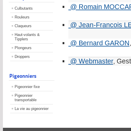
@ Romain MOCCA
Culbutants
Rouleurs
@ Jean-Francois L
Claqueurs
Haut-volants &
Tipplers
@ Bernard GARON
Plongeurs
Droppers
@ Webmaster
, Gest
Pigeonniers
Pigeonnier fixe
Pigeonnier
transportable
La vie au pigeonnier