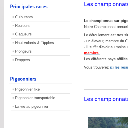
Les championnat
Principales races
Culbutants
Le championnat sur pigeo
Rouleurs
Notre Championnat annuel 
Claqueurs
Le déroulement est très si
- un éleveur, membre du Clu
Haut-volants & Tipplers
- Il suffit d'avoir au moin
Plongeurs
membre.
Les différents pays affili
Droppers
Vous trouverez
ici les rés
Pigeonniers
Pigeonnier fixe
Pigeonnier transportable
Les championnat
La vie au pigeonnier