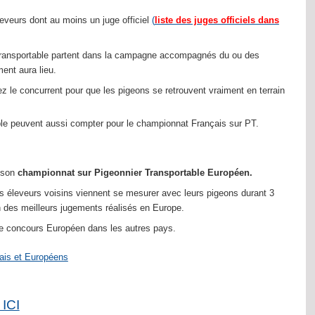
leveurs dont au moins un juge officiel
(
liste des juges officiels dans
r transportable partent dans la campagne accompagnés du ou des
ment aura lieu.
hez le concurrent pour que les pigeons se retrouvent vraiment en terrain
able peuvent aussi compter pour le championnat Français sur PT.
 son
championnat sur Pigeonnier Transportable Européen.
s éleveurs voisins viennent se mesurer avec leurs pigeons durant 3
 des meilleurs jugements réalisés en Europe.
 le concours Européen dans les autres pays.
çais et Européens
ICI