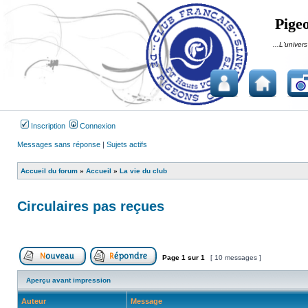
Pigeo
...L'univers
Inscription
Connexion
Messages sans réponse
|
Sujets actifs
Accueil du forum
»
Accueil
»
La vie du club
Circulaires pas reçues
Page
1
sur
1
[ 10 messages ]
Publier un nouveau sujet
Répondre au sujet
Aperçu avant impression
Auteur
Message