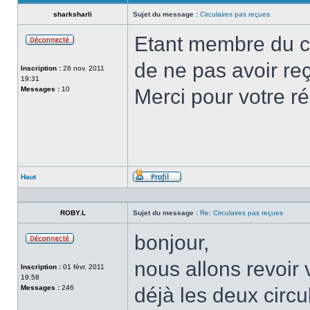
sharksharli
Sujet du message :
Circulaires pas reçues
Etant membre du clu
Hors-
ligne
de ne pas avoir reç
Inscription :
26 nov. 2011
19:31
Messages :
10
Merci pour votre r
Haut
Profil
ROBY.L
Sujet du message :
Re: Circulaires pas reçues
bonjour,
Hors-
ligne
nous allons revoir 
Inscription :
01 févr. 2011
19:58
Messages :
246
déjà les deux circu