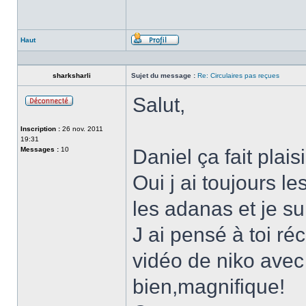
Haut
Profil
sharksharli
Sujet du message :
Re: Circulaires pas reçues
Salut,
Hors-
ligne
Inscription :
26 nov. 2011
19:31
Messages :
10
Daniel ça fait plais
Oui j ai toujours 
les adanas et je sui
J ai pensé à toi r
vidéo de niko avec 
bien,magnifique!