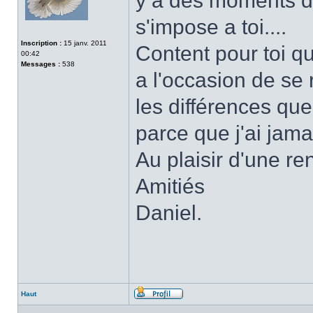
y a des moments dan
s'impose a toi....
Inscription :
15 janv. 2011
Content pour toi q
00:42
Messages :
538
a l'occasion de se 
les différences qu
parce que j'ai jamai
Au plaisir d'une re
Amitiés
Daniel.
Haut
Profil