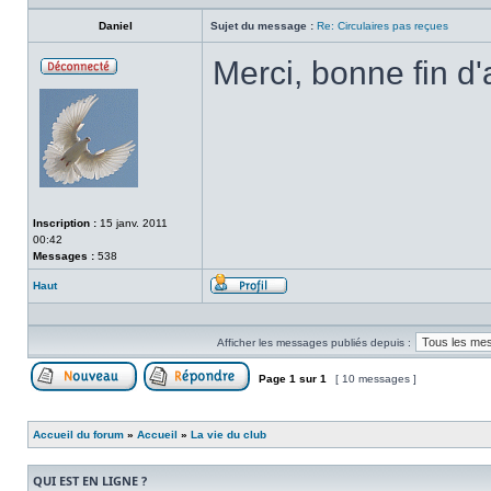
Daniel
Sujet du message :
Re: Circulaires pas reçues
Merci, bonne fin d'
Hors-
ligne
Inscription :
15 janv. 2011
00:42
Messages :
538
Haut
Profil
Afficher les messages publiés depuis :
Page
1
sur
1
[ 10 messages ]
Publier un nouveau sujet
Répondre au sujet
Accueil du forum
»
Accueil
»
La vie du club
QUI EST EN LIGNE ?