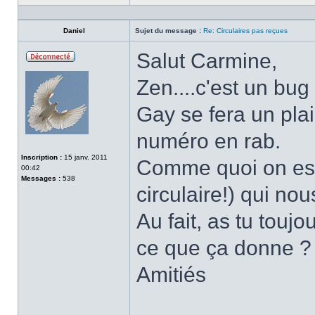
Profil
Daniel
Sujet du message :
Re: Circulaires pas reçues
Salut Carmine,
Hors-
ligne
Zen....c'est un bug
Gay se fera un plais
numéro en rab.
Inscription :
15 janv. 2011
Comme quoi on est 
00:42
Messages :
538
circulaire!) qui nou
Au fait, as tu toujo
ce que ça donne ?
Amitiés