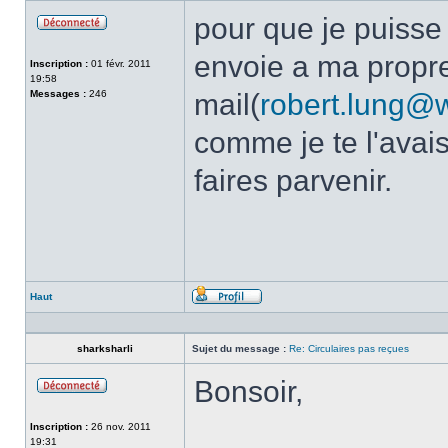
pour que je puisse t
Hors-
ligne
envoie a ma propr
Inscription :
01 févr. 2011
19:58
Messages :
246
mail(
robert.lung@
comme je te l'avai
faires parvenir.
Haut
Profil
sharksharli
Sujet du message :
Re: Circulaires pas reçues
Bonsoir,
Hors-
ligne
Inscription :
26 nov. 2011
19:31