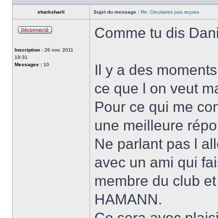
sharksharli
Sujet du message :
Re: Circulaires pas reçues
Comme tu dis Dani
Hors-
ligne
Inscription :
26 nov. 2011
19:31
Messages :
10
Il y a des moments
ce que l on veut ma
Pour ce qui me con
une meilleure rép
Ne parlant pas l a
avec un ami qui fa
membre du club et
HAMANN.
Ce sera avec plaisi