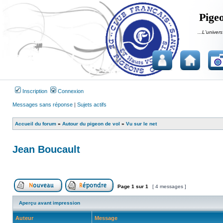
Pigeo
...L'univers
Inscription
Connexion
Messages sans réponse
|
Sujets actifs
Accueil du forum
»
Autour du pigeon de vol
»
Vu sur le net
Jean Boucault
Page
1
sur
1
[ 4 messages ]
Publier un nouveau sujet
Répondre au sujet
Aperçu avant impression
Auteur
Message