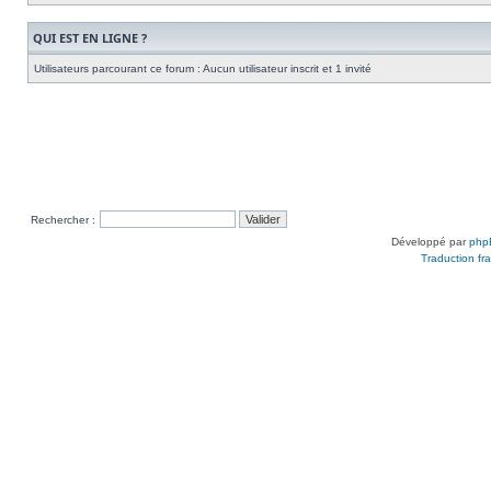
QUI EST EN LIGNE ?
Utilisateurs parcourant ce forum : Aucun utilisateur inscrit et 1 invité
Rechercher :
Développé par
php
Traduction fra