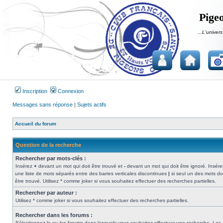
Pigeo
...L'univers
Inscription
Connexion
Messages sans réponse
|
Sujets actifs
Accueil du forum
Question de la recherche
Rechercher par mots-clés :
Insérez
+
devant un mot qui doit être trouvé et
-
devant un mot qui doit être ignoré. Insére
une liste de mots séparés entre des barres verticales discontinues
|
si seul un des mots do
être trouvé. Utilisez * comme joker si vous souhaitez effectuer des recherches partielles.
Rechercher par auteur :
Utilisez * comme joker si vous souhaitez effectuer des recherches partielles.
Rechercher dans les forums :
Sélectionnez le ou les forums dans lesquels vous souhaitez effectuer une recherche. Les