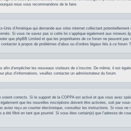
st pourquoi nous vous recommandons de le faire.
ts-Unis d’Amérique qui demande aux sites internet collectant potentiellement
rnés. Si vous ne savez pas si cette loi s’applique également aux mineurs âg
z noter que phpBB Limited et que les propriétaires de ce forum ne peuvent pas 
je contacter à propos de problèmes d’abus ou d’ordres légaux liés à ce forum ?
ions afin d’empêcher les nouveaux visiteurs de s’inscrire. De même, il est éga
 Pour plus d’informations, veuillez contacter un administrateur du forum.
se soient corrects. Si le support de la COPPA est activé et que vous avez spé
 également que les nouvelles inscriptions doivent être activées, soit par vou
vous aviez reçu un courrier électronique, consultez les instructions. Si vous n
 a été filtré en tant que pourriel. Si vous êtes certain(e) que l’adresse de co