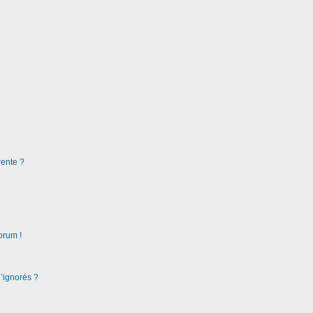
rente ?
orum !
d’ignorés ?