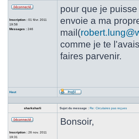
pour que je puisse t
Hors-
ligne
envoie a ma propr
Inscription :
01 févr. 2011
19:58
Messages :
246
mail(
robert.lung@
comme je te l'avai
faires parvenir.
Haut
Profil
sharksharli
Sujet du message :
Re: Circulaires pas reçues
Bonsoir,
Hors-
ligne
Inscription :
26 nov. 2011
19:31