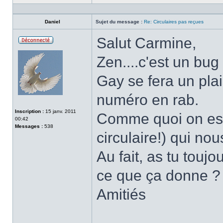
Profil
Daniel
Sujet du message :
Re: Circulaires pas reçues
Salut Carmine,
Hors-
ligne
Zen....c'est un bug
Gay se fera un plais
numéro en rab.
Inscription :
15 janv. 2011
Comme quoi on est 
00:42
Messages :
538
circulaire!) qui nou
Au fait, as tu toujo
ce que ça donne ?
Amitiés