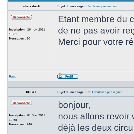
sharksharli
Sujet du message :
Circulaires pas reçues
Etant membre du clu
Hors-
ligne
de ne pas avoir reç
Inscription :
26 nov. 2011
19:31
Messages :
10
Merci pour votre r
Haut
Profil
ROBY.L
Sujet du message :
Re: Circulaires pas reçues
bonjour,
Hors-
ligne
nous allons revoir 
Inscription :
01 févr. 2011
19:58
Messages :
246
déjà les deux circu