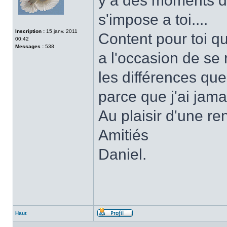
y a des moments dan
s'impose a toi....
Inscription :
15 janv. 2011
Content pour toi q
00:42
Messages :
538
a l'occasion de se 
les différences qu
parce que j'ai jamai
Au plaisir d'une re
Amitiés
Daniel.
Haut
Profil