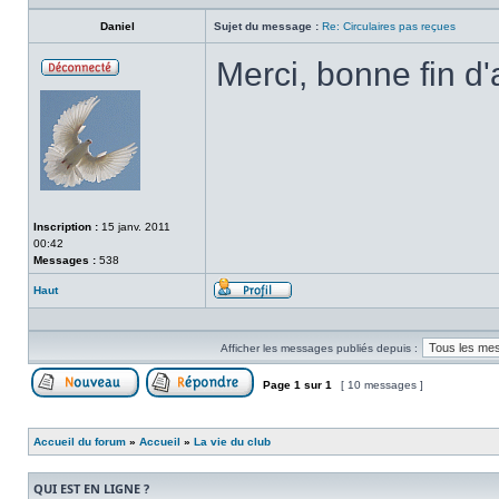
Daniel
Sujet du message :
Re: Circulaires pas reçues
Merci, bonne fin d'
Hors-
ligne
Inscription :
15 janv. 2011
00:42
Messages :
538
Haut
Profil
Afficher les messages publiés depuis :
Page
1
sur
1
[ 10 messages ]
Publier un nouveau sujet
Répondre au sujet
Accueil du forum
»
Accueil
»
La vie du club
QUI EST EN LIGNE ?