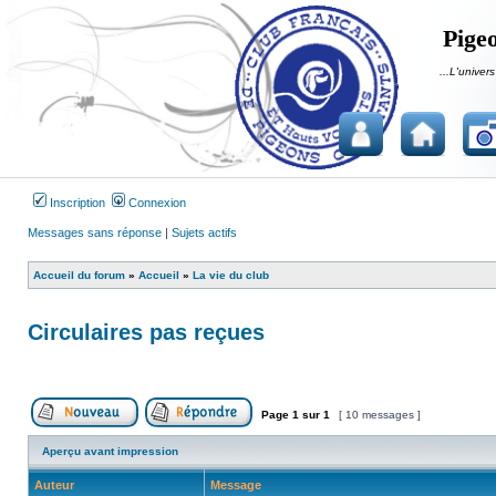
Pigeo
...L'univers
Inscription
Connexion
Messages sans réponse
|
Sujets actifs
Accueil du forum
»
Accueil
»
La vie du club
Circulaires pas reçues
Page
1
sur
1
[ 10 messages ]
Publier un nouveau sujet
Répondre au sujet
Aperçu avant impression
Auteur
Message