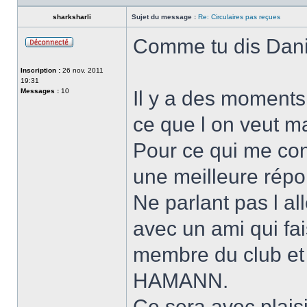
sharksharli
Sujet du message :
Re: Circulaires pas reçues
Comme tu dis Dani
Hors-
ligne
Inscription :
26 nov. 2011
19:31
Messages :
10
Il y a des moments
ce que l on veut ma
Pour ce qui me con
une meilleure rép
Ne parlant pas l a
avec un ami qui fa
membre du club et
HAMANN.
Ce sera avec plaisi