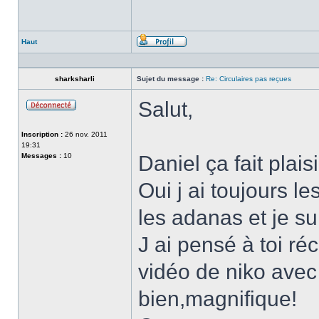
Haut
Profil
sharksharli
Sujet du message :
Re: Circulaires pas reçues
Salut,
Hors-
ligne
Inscription :
26 nov. 2011
19:31
Messages :
10
Daniel ça fait plais
Oui j ai toujours 
les adanas et je sui
J ai pensé à toi r
vidéo de niko avec 
bien,magnifique!