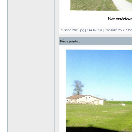
cussac 2019.jpg [ 144.67 Kio | Consulté 25687 fois
Pièce jointe :