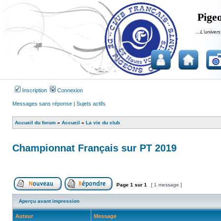
Pigeo
...L'univers
Inscription
Connexion
Messages sans réponse
|
Sujets actifs
Accueil du forum
»
Accueil
»
La vie du club
Championnat Français sur PT 2019
Page
1
sur
1
[ 1 message ]
Publier un nouveau sujet
Répondre au sujet
Aperçu avant impression
Auteur
Message