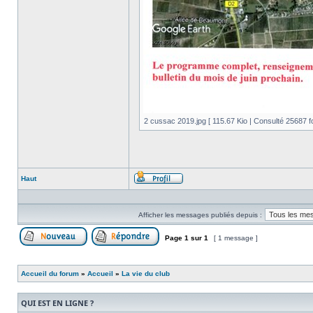
2 cussac 2019.jpg [ 115.67 Kio | Consulté 25687 fo
Haut
Profil
Afficher les messages publiés depuis :
Page
1
sur
1
[ 1 message ]
Publier un nouveau sujet
Répondre au sujet
Accueil du forum
»
Accueil
»
La vie du club
QUI EST EN LIGNE ?