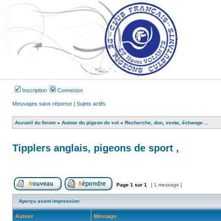
Inscription
Connexion
Messages sans réponse
|
Sujets actifs
Accueil du forum
»
Autour du pigeon de vol
»
Recherche, don, vente, échange ...
Tipplers anglais, pigeons de sport ,
Page
1
sur
1
[ 1 message ]
Publier un nouveau sujet
Répondre au sujet
Aperçu avant impression
Auteur
Message