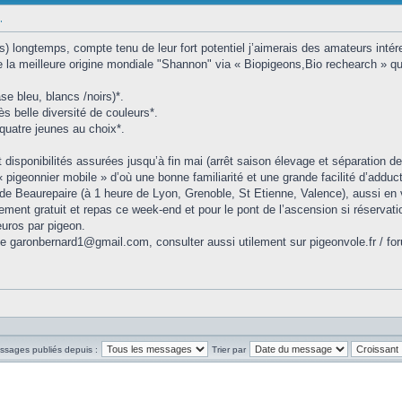
,
très) longtemps, compte tenu de leur fort potentiel j’aimerais des amateurs inté
la meilleure origine mondiale "Shannon" via « Biopigeons,Bio rechearch » qui 
se bleu, blancs /noirs)*.
ès belle diversité de couleurs*.
quatre jeunes au choix*.
t disponibilités assurées jusqu’à fin mai (arrêt saison élevage et séparation d
igeonnier mobile » d’où une bonne familiarité et une grande facilité d’adduct
s de Beaurepaire (à 1 heure de Lyon, Grenoble, St Etienne, Valence), aussi en
ent gratuit et repas ce week-end et pour le pont de l’ascension si réservatio
euros par pigeon.
e garonbernard1@gmail.com, consulter aussi utilement sur pigeonvole.fr / for
essages publiés depuis :
Trier par