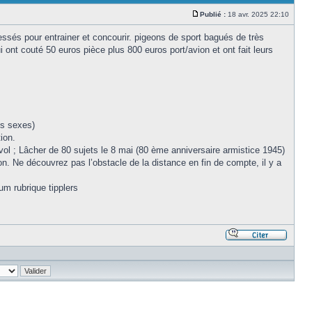
Publié :
18 avr. 2025 22:10
Message
ressés pour entrainer et concourir. pigeons de sport bagués de très
ont couté 50 euros pièce plus 800 euros port/avion et ont fait leurs
es sexes)
ion.
 vol ; Lâcher de 80 sujets le 8 mai (80 ème anniversaire armistice 1945)
n. Ne découvrez pas l’obstacle de la distance en fin de compte, il y a
um rubrique tipplers
Répond
en
citant