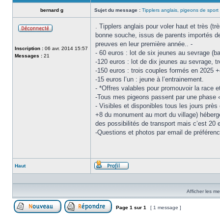
bernard g
Sujet du message :
Tipplers anglais, pigeons de sport 
. Tipplers anglais pour voler haut et très (
bonne souche, issus de parents importés de 
Hors-
preuves en leur première année.. -
ligne
Inscription :
06 avr. 2014 15:57
- 60 euros : lot de six jeunes au sevrage (ba
Messages :
21
-120 euros : lot de dix jeunes au sevrage, tr
-150 euros : trois couples formés en 2025 +
-15 euros l’un : jeune à l’entrainement.
- *Offres valables pour promouvoir la race e
-Tous mes pigeons passent par une phase « p
- Visibles et disponibles tous les jours prè
+8 du monument au mort du village) hébergem
des possibilités de transport mais c’est 20 
-Questions et photos par email de préférenc
Haut
Profil
Afficher les m
Page
1
sur
1
[ 1 message ]
Publier un nouveau sujet
Répondre au sujet