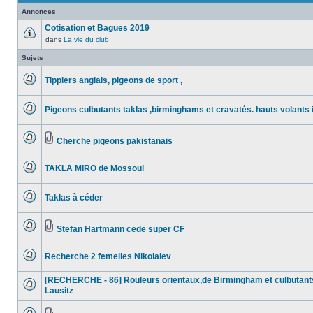
Annonces
Cotisation et Bagues 2019
dans
La vie du club
Aucun
message
Sujets
non
lu
Tipplers anglais, pigeons de sport ,
Aucun
message
Pigeons culbutants taklas ,birminghams et cravatés. hauts volants 
non
Aucun
lu
message
Cherche pigeons pakistanais
non
Aucun
Pièces
lu
message
jointes
TAKLA MIRO de Mossoul
non
Aucun
lu
message
Taklas à céder
non
Aucun
lu
message
Stefan Hartmann cede super CF
non
Aucun
Pièces
lu
message
jointes
Recherche 2 femelles Nikolaiev
non
Aucun
lu
message
[RECHERCHE - 86] Rouleurs orientaux,de Birmingham et culbutant
non
Lausitz
Aucun
lu
message