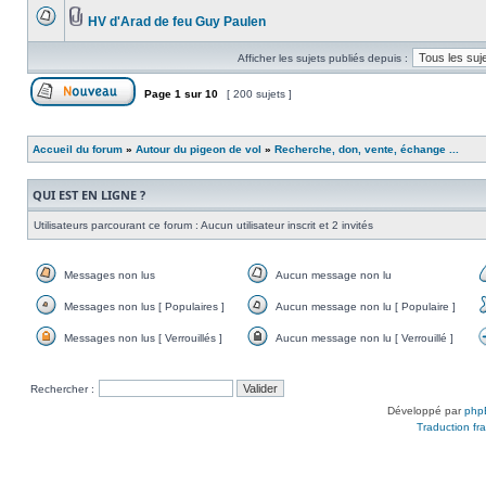
message
HV d'Arad de feu Guy Paulen
non
Aucun
Pièces
lu
message
jointes
Afficher les sujets publiés depuis :
non
lu
Page
1
sur
10
[ 200 sujets ]
Publier un nouveau sujet
Accueil du forum
»
Autour du pigeon de vol
»
Recherche, don, vente, échange ...
QUI EST EN LIGNE ?
Utilisateurs parcourant ce forum : Aucun utilisateur inscrit et 2 invités
Messages non lus
Aucun message non lu
Messages
Aucun
Messages non lus [ Populaires ]
Aucun message non lu [ Populaire ]
non
message
Messages
Aucun
lus
non
Messages non lus [ Verrouillés ]
Aucun message non lu [ Verrouillé ]
non
message
lu
Messages
Aucun
lus
non
non
message
[
lu
lus
non
Populaires
[
Rechercher :
[
lu
]
Populaire
Développé par
php
Verrouillés
[
]
Traduction fra
]
Verrouillé
]