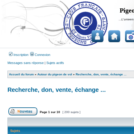
Pigeo
...L'univers
Inscription
Connexion
Messages sans réponse
|
Sujets actifs
Accueil du forum
»
Autour du pigeon de vol
»
Recherche, don, vente, échange ...
Recherche, don, vente, échange ...
Page
1
sur
10
[ 200 sujets ]
Publier un nouveau sujet
Sujets