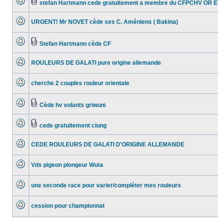
stefan Hartmann cede gratuitement a membre du CFPCHV OR E
non
Aucun
Pièces
lu
message
jointes
URGENT! Mr NOVET cède ses C. Améniens ( Bakina)
non
Aucun
lu
message
Stefan Hartmann cède CF
non
Aucun
Pièces
lu
message
jointes
ROULEURS DE GALATI pure origine allemande
non
Aucun
lu
message
cherche 2 couples rouleur orientale
non
Aucun
lu
message
Cède hv volants griwuni
non
Aucun
Pièces
lu
message
jointes
cede gratuitement ciung
non
Aucun
Pièces
lu
message
jointes
CEDE ROULEURS DE GALATI D'ORIGINE ALLEMANDE
non
Aucun
lu
message
Vds pigeon plongeur Wuta
non
Aucun
lu
message
une seconde race pour varier/compléter mes rouleurs
non
Aucun
lu
message
cession pour championnat
non
Aucun
lu