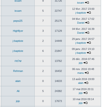
issam
9
31726
dernier
issam
Consulter
message
12 févr. 2017 23:00
le
issam
5
22747
dernier
j-baptiste
Consulter
message
04 févr. 2017 17:02
le
pepsi25
7
25175
dernier
Daniel
Consulter
message
04 févr. 2017 16:39
le
Highflyer
3
17129
dernier
Daniel
Consulter
message
29 janv. 2017 20:57
le
j-baptiste
2
14449
dernier
j-baptiste
Consulter
message
09 janv. 2017 23:10
le
j-baptiste
6
21847
dernier
j-baptiste
Consulter
message
26 déc. 2016 07:46
le
שלמה
1
13762
dernier
jojo
Consulter
message
06 nov. 2016 19:48
le
Rehman
2
16432
dernier
manu
Consulter
message
13 août 2016 19:00
le
alain
0
14633
dernier
alain
Consulter
message
17 mai 2016 20:11
le
Ali
5
24382
dernier
jojo
Consulter
message
10 mai 2016 09:14
le
jojo
0
17673
dernier
jojo
Consulter
message