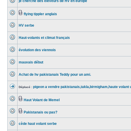
je cherche des eleveurs de HV en europe
non
Aucun
lu
message
flying tippler anglais
non
Aucun
Pièces
lu
message
jointes
HV serbe
non
Aucun
lu
message
Haut-volants et climat français
non
Aucun
lu
message
évolution des viennois
non
Aucun
lu
message
mauvais début
non
Aucun
lu
message
Achat de hv pakistanais Teddy pour un ami.
non
Aucun
lu
message
pigeon a vendre pakistanais,takla,birmigham,haute volant 
Déplacé :
non
Sujet
lu
déplacé
Haut Volant de Memel
Aucun
Pièces
message
jointes
Pakistanais ou pas?
non
Aucun
Pièces
lu
message
jointes
cède haut volant serbe
non
Aucun
lu