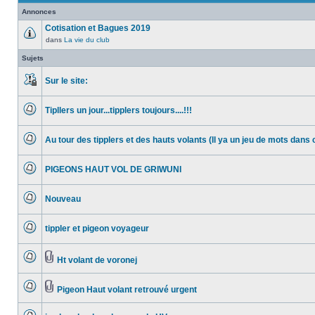
Annonces
Cotisation et Bagues 2019
dans
La vie du club
Aucun
message
Sujets
non
lu
Sur le site:
Ce
sujet
Tipllers un jour...tipplers toujours....!!!
est
Aucun
verrouillé,
message
vous
Au tour des tipplers et des hauts volants (Il ya un jeu de mots dans c
non
ne
Aucun
lu
pouvez
message
rien
PIGEONS HAUT VOL DE GRIWUNI
non
publier
Aucun
lu
ou
message
éditer.
Nouveau
non
Aucun
lu
message
tippler et pigeon voyageur
non
Aucun
lu
message
Ht volant de voronej
non
Aucun
Pièces
lu
message
jointes
Pigeon Haut volant retrouvé urgent
non
Aucun
Pièces
lu
message
jointes