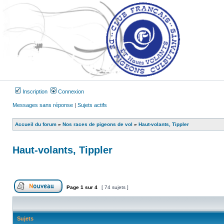
Inscription
Connexion
Messages sans réponse
|
Sujets actifs
Accueil du forum
»
Nos races de pigeons de vol
»
Haut-volants, Tippler
Haut-volants, Tippler
Page
1
sur
4
[ 74 sujets ]
Publier un nouveau sujet
Sujets