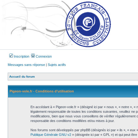
Inscription
Connexion
Messages sans réponse
|
Sujets actifs
Accueil du forum
Pigeon-vole.fr - Conditions d’utilisation
En accédant à « Pigeon-vole.fr » (désigné ici par « nous », « notre », « 
légalement responsable de toutes les conditions suivantes, veuillez ne 
modifications, bien que nous vous conseillons de vérifier régulièrement 
responsable des conditions modifiées et/ou mises à jour.
Nos forums sont développés par phpBB (désignés ici par « ils », « eux »
Publique Générale GNU v2
» (désignée ici par « GPL ») et qui peut êtr