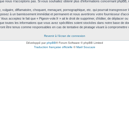
que nous n’acceptons pas. Si vous souhaitez obtenir plus d’informations concernant phpBB, 
ulgaire, diffamatoire, choquant, menaçant, pornographique, etc. qui pourrait transgresser le
exposez à un bannissement immédiat et permanent et nous avertirons votre fournisseur d’accè
ous acceptez le fait que « Pigeon-vole.fr » ait le droit de supprimer, d’éditer, de déplacer ou
 que toutes les informations que vous avez spécifiées soient stockées dans notre base de don
urront être tenus comme responsables en cas de tentative de piratage visant à compromettre
Revenir à l’écran de connexion
Développé par
phpBB
® Forum Software © phpBB Limited
Traduction française officielle
©
Maël Soucaze