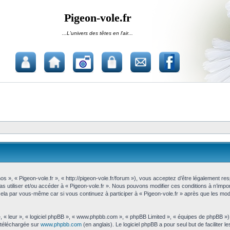
Pigeon-vole.fr
...L'univers des têtes en l'air...
nos », « Pigeon-vole.fr », « http://pigeon-vole.fr/forum »), vous acceptez d’être légalement r
pas utiliser et/ou accéder à « Pigeon-vole.fr ». Nous pouvons modifier ces conditions à n’im
cela par vous-même car si vous continuez à participer à « Pigeon-vole.fr » après que les modi
, « leur », « logiciel phpBB », « www.phpbb.com », « phpBB Limited », « équipes de phpBB »)
e téléchargée sur
www.phpbb.com
(en anglais). Le logiciel phpBB a pour seul but de faciliter 