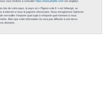
nous vous invitons à consulter
https://www.phpbb.com/
(en anglais).
s lois de votre pays, le pays où « Pigeon-vole.fr » est hébergé, ou
s à internet si nous le jugeons nécessaire. Nous enregistrons l’adresse
 de verrouiller n’importe quel sujet à n’importe quel moment si nous
nées. Bien que cette information ne sera pas diffusée à une tierce
 vos données.