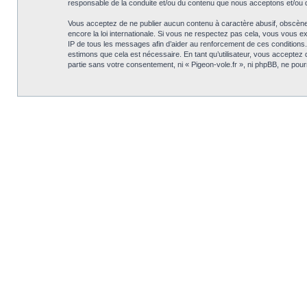
responsable de la conduite et/ou du contenu que nous acceptons et/ou 
Vous acceptez de ne publier aucun contenu à caractère abusif, obscène, v
encore la loi internationale. Si vous ne respectez pas cela, vous vous 
IP de tous les messages afin d’aider au renforcement de ces conditions. V
estimons que cela est nécessaire. En tant qu’utilisateur, vous acceptez
partie sans votre consentement, ni « Pigeon-vole.fr », ni phpBB, ne po