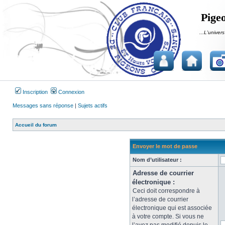
Pigeo
...L'univers
Inscription
Connexion
Messages sans réponse
|
Sujets actifs
Accueil du forum
Envoyer le mot de passe
Nom d’utilisateur :
Adresse de courrier
électronique :
Ceci doit correspondre à
l’adresse de courrier
électronique qui est associée
à votre compte. Si vous ne