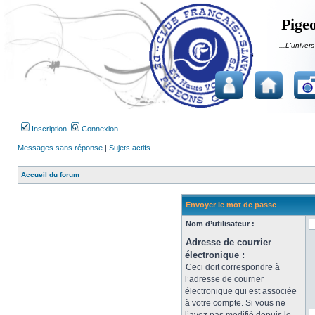
Pigeo
...L'univers
Inscription
Connexion
Messages sans réponse
|
Sujets actifs
Accueil du forum
Envoyer le mot de passe
Nom d’utilisateur :
Adresse de courrier
électronique :
Ceci doit correspondre à
l’adresse de courrier
électronique qui est associée
à votre compte. Si vous ne