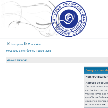
Inscription
Connexion
Messages sans réponse
|
Sujets actifs
Accueil du forum
Envoyer le mot d
Nom d’utilisateur 
Adresse de courri
Ceci doit correspond
électronique qui est
vous ne l’avez pas 
contrôle de l’utilisate
courrier électroniqu
de votre inscription.