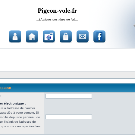
Pigeon-vole.fr
...L'univers des têtes en l'air...
e passe
:
er électronique :
re à l’adresse de courrier
 associée à votre compte. Si
modifié depuis le panneau de
ur, il s’agit de l’adresse de
e que vous avez spécifiée lors