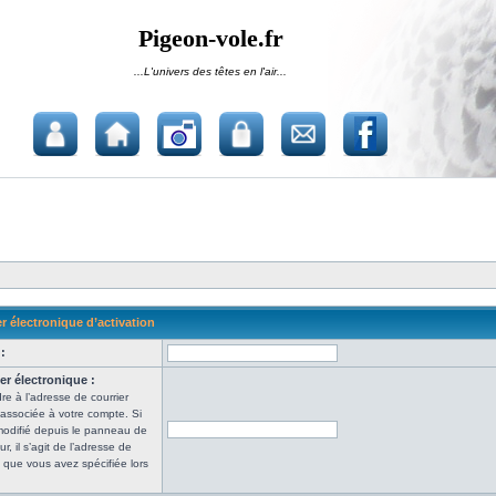
Pigeon-vole.fr
...L'univers des têtes en l'air...
r électronique d’activation
:
er électronique :
re à l’adresse de courrier
 associée à votre compte. Si
modifié depuis le panneau de
ur, il s’agit de l’adresse de
e que vous avez spécifiée lors