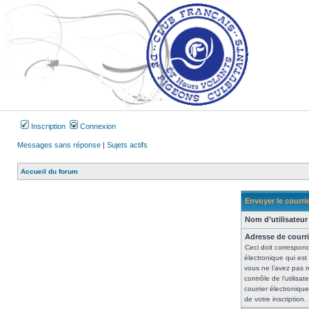
Inscription
Connexion
Messages sans réponse
|
Sujets actifs
Accueil du forum
Envoyer le courrie
Nom d’utilisateur 
Adresse de courri
Ceci doit correspond
électronique qui est
vous ne l’avez pas 
contrôle de l’utilisate
courrier électroniqu
de votre inscription.