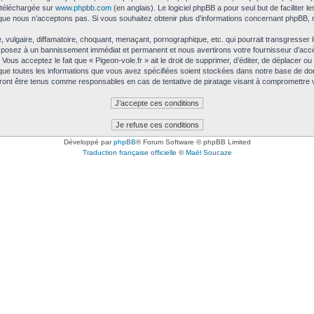
e téléchargée sur
www.phpbb.com
(en anglais). Le logiciel phpBB a pour seul but de faciliter 
que nous n’acceptons pas. Si vous souhaitez obtenir plus d’informations concernant phpBB, 
ulgaire, diffamatoire, choquant, menaçant, pornographique, etc. qui pourrait transgresser le
exposez à un bannissement immédiat et permanent et nous avertirons votre fournisseur d’accè
ous acceptez le fait que « Pigeon-vole.fr » ait le droit de supprimer, d’éditer, de déplacer ou
 que toutes les informations que vous avez spécifiées soient stockées dans notre base de don
urront être tenus comme responsables en cas de tentative de piratage visant à compromettre
Développé par
phpBB
® Forum Software © phpBB Limited
Traduction française officielle
©
Maël Soucaze