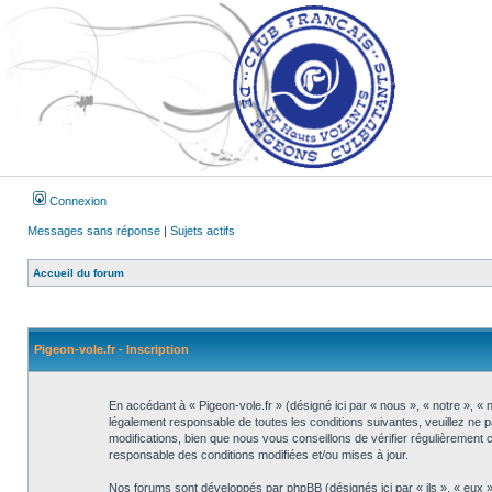
Connexion
Messages sans réponse
|
Sujets actifs
Accueil du forum
Pigeon-vole.fr - Inscription
En accédant à « Pigeon-vole.fr » (désigné ici par « nous », « notre », « 
légalement responsable de toutes les conditions suivantes, veuillez ne 
modifications, bien que nous vous conseillons de vérifier régulièrement 
responsable des conditions modifiées et/ou mises à jour.
Nos forums sont développés par phpBB (désignés ici par « ils », « eux »