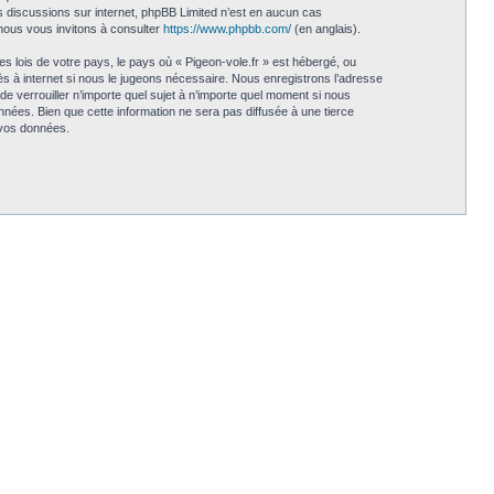
les discussions sur internet, phpBB Limited n’est en aucun cas
nous vous invitons à consulter
https://www.phpbb.com/
(en anglais).
s lois de votre pays, le pays où « Pigeon-vole.fr » est hébergé, ou
s à internet si nous le jugeons nécessaire. Nous enregistrons l’adresse
 de verrouiller n’importe quel sujet à n’importe quel moment si nous
nées. Bien que cette information ne sera pas diffusée à une tierce
 vos données.