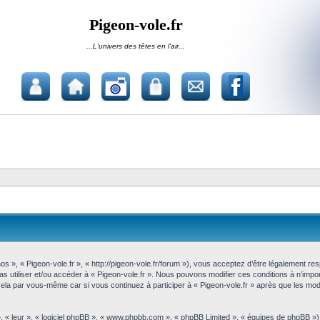
Pigeon-vole.fr
...L'univers des têtes en l'air...
nos », « Pigeon-vole.fr », « http://pigeon-vole.fr/forum »), vous acceptez d’être légalement r
pas utiliser et/ou accéder à « Pigeon-vole.fr ». Nous pouvons modifier ces conditions à n’im
cela par vous-même car si vous continuez à participer à « Pigeon-vole.fr » après que les modi
, « leur », « logiciel phpBB », « www.phpbb.com », « phpBB Limited », « équipes de phpBB »)