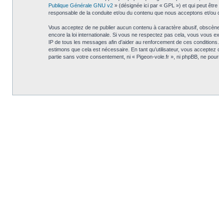
Publique Générale GNU v2
» (désignée ici par « GPL ») et qui peut êtr
responsable de la conduite et/ou du contenu que nous acceptons et/ou 
Vous acceptez de ne publier aucun contenu à caractère abusif, obscène, v
encore la loi internationale. Si vous ne respectez pas cela, vous vous 
IP de tous les messages afin d’aider au renforcement de ces conditions. V
estimons que cela est nécessaire. En tant qu’utilisateur, vous acceptez
partie sans votre consentement, ni « Pigeon-vole.fr », ni phpBB, ne po