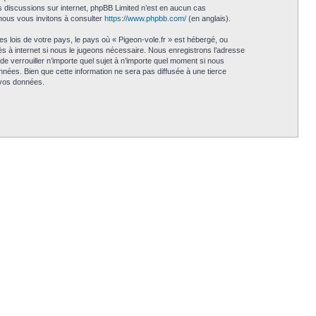
les discussions sur internet, phpBB Limited n’est en aucun cas
nous vous invitons à consulter
https://www.phpbb.com/
(en anglais).
s lois de votre pays, le pays où « Pigeon-vole.fr » est hébergé, ou
s à internet si nous le jugeons nécessaire. Nous enregistrons l’adresse
 de verrouiller n’importe quel sujet à n’importe quel moment si nous
nées. Bien que cette information ne sera pas diffusée à une tierce
 vos données.