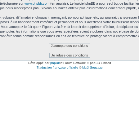
e téléchargée sur
www.phpbb.com
(en anglais). Le logiciel phpBB a pour seul but de faciliter 
que nous n’acceptons pas. Si vous souhaitez obtenir plus d’informations concernant phpBB, 
ulgaire, diffamatoire, choquant, menaçant, pornographique, etc. qui pourrait transgresser le
exposez à un bannissement immédiat et permanent et nous avertirons votre fournisseur d’accè
ous acceptez le fait que « Pigeon-vole.fr » ait le droit de supprimer, d’éditer, de déplacer ou
 que toutes les informations que vous avez spécifiées soient stockées dans notre base de don
urront être tenus comme responsables en cas de tentative de piratage visant à compromettre
Développé par
phpBB
® Forum Software © phpBB Limited
Traduction française officielle
©
Maël Soucaze