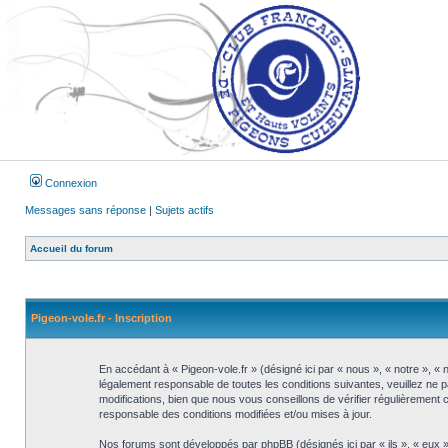
Connexion
Messages sans réponse
|
Sujets actifs
Accueil du forum
Pigeon-vole.fr - Inscription
En accédant à « Pigeon-vole.fr » (désigné ici par « nous », « notre », « 
légalement responsable de toutes les conditions suivantes, veuillez ne 
modifications, bien que nous vous conseillons de vérifier régulièrement 
responsable des conditions modifiées et/ou mises à jour.
Nos forums sont développés par phpBB (désignés ici par « ils », « eux »