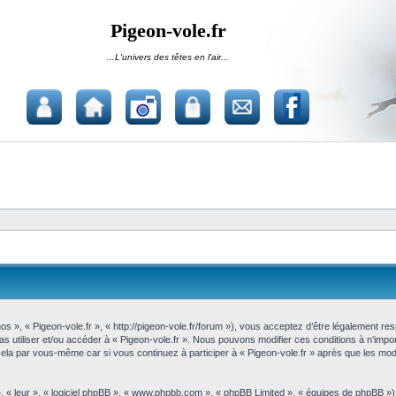
Pigeon-vole.fr
...L'univers des têtes en l'air...
nos », « Pigeon-vole.fr », « http://pigeon-vole.fr/forum »), vous acceptez d’être légalement r
pas utiliser et/ou accéder à « Pigeon-vole.fr ». Nous pouvons modifier ces conditions à n’im
cela par vous-même car si vous continuez à participer à « Pigeon-vole.fr » après que les modi
, « leur », « logiciel phpBB », « www.phpbb.com », « phpBB Limited », « équipes de phpBB »)