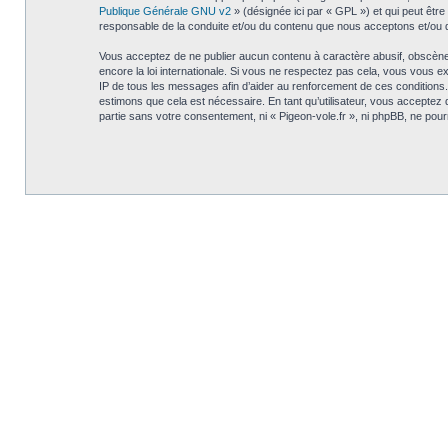
Publique Générale GNU v2
» (désignée ici par « GPL ») et qui peut êtr
responsable de la conduite et/ou du contenu que nous acceptons et/ou 
Vous acceptez de ne publier aucun contenu à caractère abusif, obscène, v
encore la loi internationale. Si vous ne respectez pas cela, vous vous 
IP de tous les messages afin d’aider au renforcement de ces conditions. V
estimons que cela est nécessaire. En tant qu’utilisateur, vous acceptez
partie sans votre consentement, ni « Pigeon-vole.fr », ni phpBB, ne po