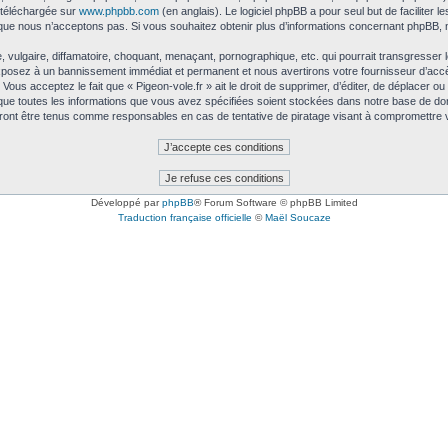
e téléchargée sur
www.phpbb.com
(en anglais). Le logiciel phpBB a pour seul but de faciliter 
que nous n’acceptons pas. Si vous souhaitez obtenir plus d’informations concernant phpBB, 
ulgaire, diffamatoire, choquant, menaçant, pornographique, etc. qui pourrait transgresser le
exposez à un bannissement immédiat et permanent et nous avertirons votre fournisseur d’accè
ous acceptez le fait que « Pigeon-vole.fr » ait le droit de supprimer, d’éditer, de déplacer ou
 que toutes les informations que vous avez spécifiées soient stockées dans notre base de don
urront être tenus comme responsables en cas de tentative de piratage visant à compromettre
Développé par
phpBB
® Forum Software © phpBB Limited
Traduction française officielle
©
Maël Soucaze