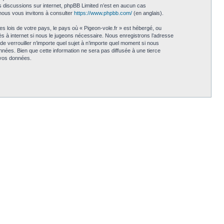
les discussions sur internet, phpBB Limited n’est en aucun cas
nous vous invitons à consulter
https://www.phpbb.com/
(en anglais).
s lois de votre pays, le pays où « Pigeon-vole.fr » est hébergé, ou
s à internet si nous le jugeons nécessaire. Nous enregistrons l’adresse
 de verrouiller n’importe quel sujet à n’importe quel moment si nous
nées. Bien que cette information ne sera pas diffusée à une tierce
 vos données.