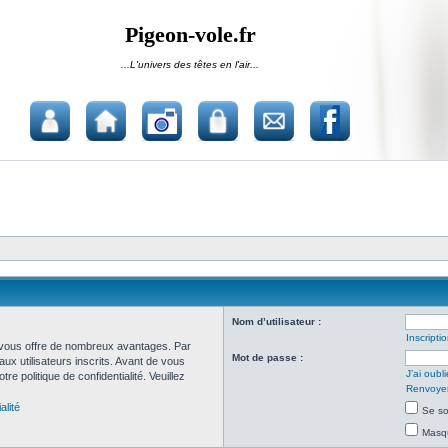
Pigeon-vole.fr
...L'univers des têtes en l'air...
Nom d’utilisateur :
Inscripti
et vous offre de nombreux avantages. Par
Mot de passe :
ux utilisateurs inscrits. Avant de vous
J’ai oub
re politique de confidentialité. Veuillez
Renvoyer 
alité
Se so
Masqu