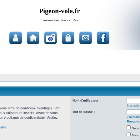
Pigeon-vole.fr
...L'univers des têtes en l'air...
Nom d’utilisateur :
Inscripti
et vous offre de nombreux avantages. Par
Mot de passe :
ux utilisateurs inscrits. Avant de vous
J’ai oub
re politique de confidentialité. Veuillez
Renvoyer 
alité
Se so
Masqu