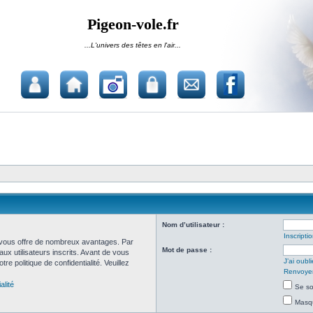
Pigeon-vole.fr
...L'univers des têtes en l'air...
Nom d’utilisateur :
Inscripti
et vous offre de nombreux avantages. Par
Mot de passe :
ux utilisateurs inscrits. Avant de vous
J’ai oub
re politique de confidentialité. Veuillez
Renvoyer 
alité
Se so
Masqu