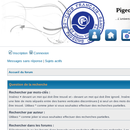
Pigeo
...L'univers
Inscription
Connexion
Messages sans réponse
|
Sujets actifs
Accueil du forum
Question de la recherche
Rechercher par mots-clés :
Insérez
+
devant un mot qui doit être trouvé et
-
devant un mot qui doit être ignoré. Insére
une liste de mots séparés entre des barres verticales discontinues
|
si seul un des mots do
être trouvé. Utilisez * comme joker si vous souhaitez effectuer des recherches partielles.
Rechercher par auteur :
Utilisez * comme joker si vous souhaitez effectuer des recherches partielles.
Rechercher dans les forums :
Sélectionnez le ou les forums dans lesquels vous souhaitez effectuer une recherche. Les