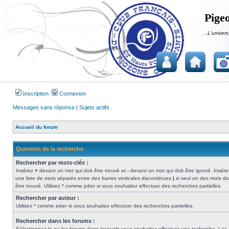
Pigeo
...L'univers
Inscription
Connexion
Messages sans réponse
|
Sujets actifs
Accueil du forum
Question de la recherche
Rechercher par mots-clés :
Insérez
+
devant un mot qui doit être trouvé et
-
devant un mot qui doit être ignoré. Insére
une liste de mots séparés entre des barres verticales discontinues
|
si seul un des mots do
être trouvé. Utilisez * comme joker si vous souhaitez effectuer des recherches partielles.
Rechercher par auteur :
Utilisez * comme joker si vous souhaitez effectuer des recherches partielles.
Rechercher dans les forums :
Sélectionnez le ou les forums dans lesquels vous souhaitez effectuer une recherche. Les