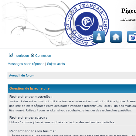
Pigeo
...L'univers
Inscription
Connexion
Messages sans réponse
|
Sujets actifs
Accueil du forum
Question de la recherche
Rechercher par mots-clés :
Insérez
+
devant un mot qui doit être trouvé et
-
devant un mot qui doit être ignoré. Insére
une liste de mots séparés entre des barres verticales discontinues
|
si seul un des mots do
être trouvé. Utilisez * comme joker si vous souhaitez effectuer des recherches partielles.
Rechercher par auteur :
Utilisez * comme joker si vous souhaitez effectuer des recherches partielles.
Rechercher dans les forums :
Sélectionnez le ou les forums dans lesquels vous souhaitez effectuer une recherche. Les