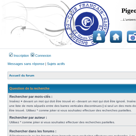
Pigeo
...L'univers
Inscription
Connexion
Messages sans réponse
|
Sujets actifs
Accueil du forum
Question de la recherche
Rechercher par mots-clés :
Insérez
+
devant un mot qui doit être trouvé et
-
devant un mot qui doit être ignoré. Insére
une liste de mots séparés entre des barres verticales discontinues
|
si seul un des mots do
être trouvé. Utilisez * comme joker si vous souhaitez effectuer des recherches partielles.
Rechercher par auteur :
Utilisez * comme joker si vous souhaitez effectuer des recherches partielles.
Rechercher dans les forums :
Sélectionnez le ou les forums dans lesquels vous souhaitez effectuer une recherche. Les