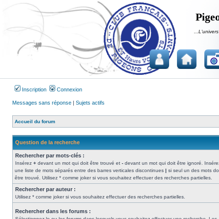
Pigeo
...L'univers
Inscription
Connexion
Messages sans réponse
|
Sujets actifs
Accueil du forum
Question de la recherche
Rechercher par mots-clés :
Insérez
+
devant un mot qui doit être trouvé et
-
devant un mot qui doit être ignoré. Insére
une liste de mots séparés entre des barres verticales discontinues
|
si seul un des mots do
être trouvé. Utilisez * comme joker si vous souhaitez effectuer des recherches partielles.
Rechercher par auteur :
Utilisez * comme joker si vous souhaitez effectuer des recherches partielles.
Rechercher dans les forums :
Sélectionnez le ou les forums dans lesquels vous souhaitez effectuer une recherche. Les