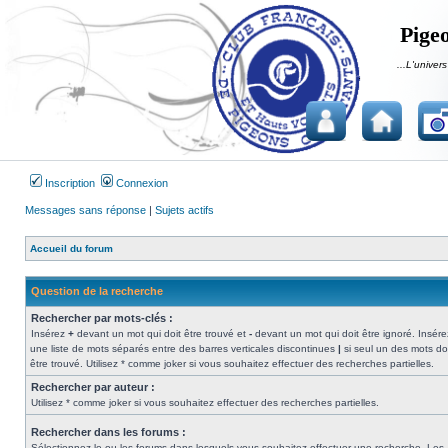
Pigeo
...L'univers
Inscription
Connexion
Messages sans réponse
|
Sujets actifs
Accueil du forum
Question de la recherche
Rechercher par mots-clés :
Insérez
+
devant un mot qui doit être trouvé et
-
devant un mot qui doit être ignoré. Insére
une liste de mots séparés entre des barres verticales discontinues
|
si seul un des mots do
être trouvé. Utilisez * comme joker si vous souhaitez effectuer des recherches partielles.
Rechercher par auteur :
Utilisez * comme joker si vous souhaitez effectuer des recherches partielles.
Rechercher dans les forums :
Sélectionnez le ou les forums dans lesquels vous souhaitez effectuer une recherche. Les