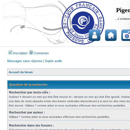
Pigeo
...L'univers
Inscription
Connexion
Messages sans réponse
|
Sujets actifs
Accueil du forum
Question de la recherche
Rechercher par mots-clés :
Insérez
+
devant un mot qui doit être trouvé et
-
devant un mot qui doit être ignoré. Insére
une liste de mots séparés entre des barres verticales discontinues
|
si seul un des mots do
être trouvé. Utilisez * comme joker si vous souhaitez effectuer des recherches partielles.
Rechercher par auteur :
Utilisez * comme joker si vous souhaitez effectuer des recherches partielles.
Rechercher dans les forums :
Sélectionnez le ou les forums dans lesquels vous souhaitez effectuer une recherche. Les