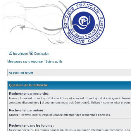
Inscription
Connexion
Messages sans réponse
|
Sujets actifs
Accueil du forum
Question de la recherche
Rechercher par mots-clés :
Insérez
+
devant un mot qui doit être trouvé et
-
devant un mot qui doit être ignoré. Insére
verticales discontinues
|
si seul un des mots doit être trouvé. Utilisez * comme joker si vous
Rechercher par auteur :
Utilisez * comme joker si vous souhaitez effectuer des recherches partielles.
Rechercher dans les forums :
Sélectionnez le ou les forums dans lesquels vous souhaitez effectuer une recherche. Les