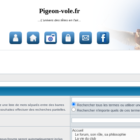
Pigeon-vole.fr
...L'univers des têtes en l'air...
z une liste de mots séparés entre des barres
Rechercher tous les termes ou utiliser 
 souhaitez effectuer des recherches partielles.
Rechercher n’importe quels de ces terme
 sous-forums seront automatiquement inclus