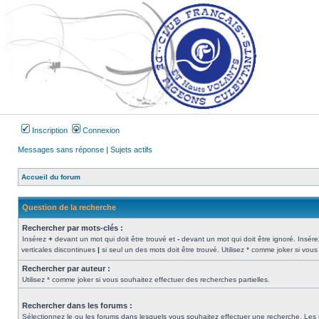
Inscription
Connexion
Messages sans réponse
|
Sujets actifs
Accueil du forum
Question de la recherche
Rechercher par mots-clés :
Insérez
+
devant un mot qui doit être trouvé et
-
devant un mot qui doit être ignoré. Insére
verticales discontinues
|
si seul un des mots doit être trouvé. Utilisez * comme joker si vous
Rechercher par auteur :
Utilisez * comme joker si vous souhaitez effectuer des recherches partielles.
Rechercher dans les forums :
Sélectionnez le ou les forums dans lesquels vous souhaitez effectuer une recherche. Les