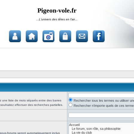
Pigeon-vole.fr
...L'univers des têtes en l'air...
z une liste de mots séparés entre des barres
Rechercher tous les termes ou utiliser 
 souhaitez effectuer des recherches partielles.
Rechercher n’importe quels de ces terme
 sous-forums seront automatiquement inclus