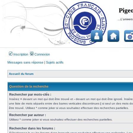
Pigeo
...L'univers
Inscription
Connexion
Messages sans réponse
|
Sujets actifs
Accueil du forum
Question de la recherche
Rechercher par mots-clés :
Insérez
+
devant un mot qui doit être trouvé et
-
devant un mot qui doit être ignoré. Insére
une liste de mots séparés entre des barres verticales discontinues
|
si seul un des mots do
être trouvé. Utilisez * comme joker si vous souhaitez effectuer des recherches partielles.
Rechercher par auteur :
Utilisez * comme joker si vous souhaitez effectuer des recherches partielles.
Rechercher dans les forums :
Sélectionnez le ou les forums dans lesquels vous souhaitez effectuer une recherche. Les