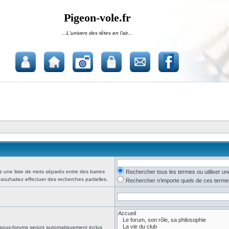
Pigeon-vole.fr
...L'univers des têtes en l'air...
z une liste de mots séparés entre des barres
Rechercher tous les termes ou utiliser 
 souhaitez effectuer des recherches partielles.
Rechercher n’importe quels de ces terme
 sous-forums seront automatiquement inclus