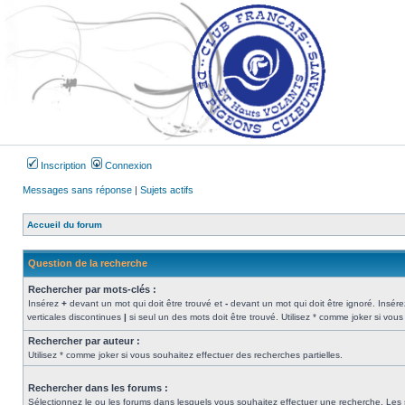
Inscription
Connexion
Messages sans réponse
|
Sujets actifs
Accueil du forum
Question de la recherche
Rechercher par mots-clés :
Insérez
+
devant un mot qui doit être trouvé et
-
devant un mot qui doit être ignoré. Insére
verticales discontinues
|
si seul un des mots doit être trouvé. Utilisez * comme joker si vous
Rechercher par auteur :
Utilisez * comme joker si vous souhaitez effectuer des recherches partielles.
Rechercher dans les forums :
Sélectionnez le ou les forums dans lesquels vous souhaitez effectuer une recherche. Les