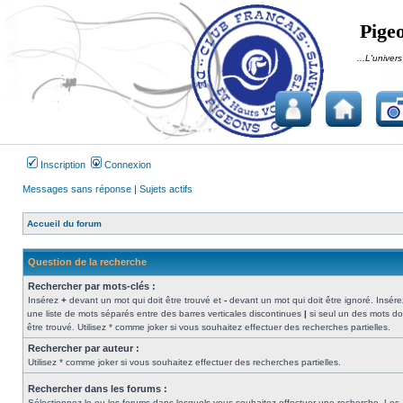
Pigeo
...L'univers
Inscription
Connexion
Messages sans réponse
|
Sujets actifs
Accueil du forum
Question de la recherche
Rechercher par mots-clés :
Insérez
+
devant un mot qui doit être trouvé et
-
devant un mot qui doit être ignoré. Insére
une liste de mots séparés entre des barres verticales discontinues
|
si seul un des mots do
être trouvé. Utilisez * comme joker si vous souhaitez effectuer des recherches partielles.
Rechercher par auteur :
Utilisez * comme joker si vous souhaitez effectuer des recherches partielles.
Rechercher dans les forums :
Sélectionnez le ou les forums dans lesquels vous souhaitez effectuer une recherche. Les