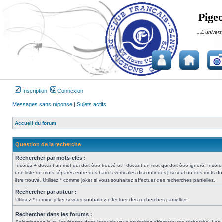
Pigeo
...L'univers
Inscription
Connexion
Messages sans réponse
|
Sujets actifs
Accueil du forum
Question de la recherche
Rechercher par mots-clés :
Insérez
+
devant un mot qui doit être trouvé et
-
devant un mot qui doit être ignoré. Insére
une liste de mots séparés entre des barres verticales discontinues
|
si seul un des mots do
être trouvé. Utilisez * comme joker si vous souhaitez effectuer des recherches partielles.
Rechercher par auteur :
Utilisez * comme joker si vous souhaitez effectuer des recherches partielles.
Rechercher dans les forums :
Sélectionnez le ou les forums dans lesquels vous souhaitez effectuer une recherche. Les