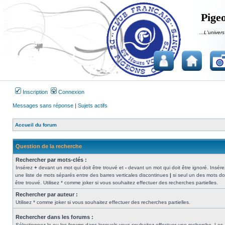
Pigeo
...L'univers
Inscription
Connexion
Messages sans réponse
|
Sujets actifs
Accueil du forum
Question de la recherche
Rechercher par mots-clés :
Insérez
+
devant un mot qui doit être trouvé et
-
devant un mot qui doit être ignoré. Insére
une liste de mots séparés entre des barres verticales discontinues
|
si seul un des mots do
être trouvé. Utilisez * comme joker si vous souhaitez effectuer des recherches partielles.
Rechercher par auteur :
Utilisez * comme joker si vous souhaitez effectuer des recherches partielles.
Rechercher dans les forums :
Sélectionnez le ou les forums dans lesquels vous souhaitez effectuer une recherche. Les