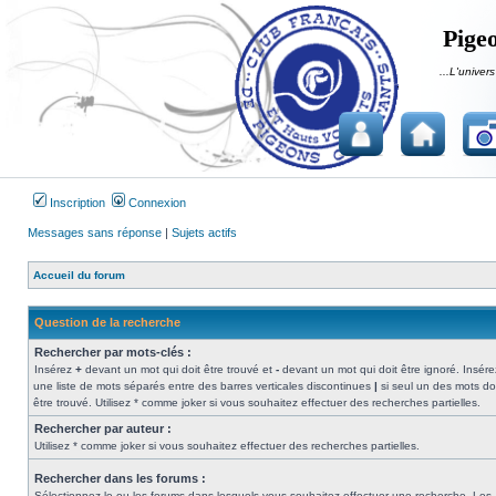
Pigeo
...L'univers
Inscription
Connexion
Messages sans réponse
|
Sujets actifs
Accueil du forum
Question de la recherche
Rechercher par mots-clés :
Insérez
+
devant un mot qui doit être trouvé et
-
devant un mot qui doit être ignoré. Insére
une liste de mots séparés entre des barres verticales discontinues
|
si seul un des mots do
être trouvé. Utilisez * comme joker si vous souhaitez effectuer des recherches partielles.
Rechercher par auteur :
Utilisez * comme joker si vous souhaitez effectuer des recherches partielles.
Rechercher dans les forums :
Sélectionnez le ou les forums dans lesquels vous souhaitez effectuer une recherche. Les