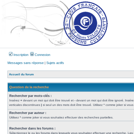
Inscription
Connexion
Messages sans réponse
|
Sujets actifs
Accueil du forum
Question de la recherche
Rechercher par mots-clés :
Insérez
+
devant un mot qui doit être trouvé et
-
devant un mot qui doit être ignoré. Insére
verticales discontinues
|
si seul un des mots doit être trouvé. Utilisez * comme joker si vous
Rechercher par auteur :
Utilisez * comme joker si vous souhaitez effectuer des recherches partielles.
Rechercher dans les forums :
Sélectionnez le ou les forums dans lesquels vous souhaitez effectuer une recherche. Les