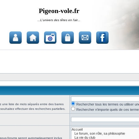
Pigeon-vole.fr
...L'univers des têtes en l'air...
z une liste de mots séparés entre des barres
Rechercher tous les termes ou utiliser 
 souhaitez effectuer des recherches partielles.
Rechercher n’importe quels de ces terme
 sous-forums seront automatiquement inclus