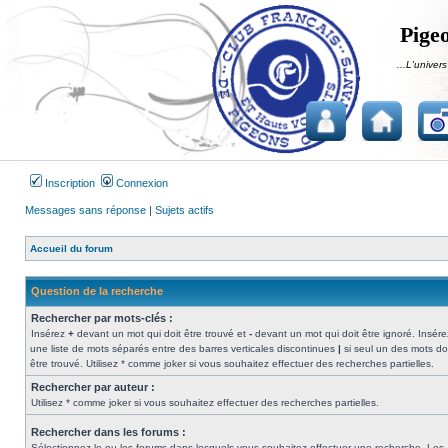
Pigeo
...L'univers
Inscription
Connexion
Messages sans réponse
|
Sujets actifs
Accueil du forum
Question de la recherche
Rechercher par mots-clés :
Insérez
+
devant un mot qui doit être trouvé et
-
devant un mot qui doit être ignoré. Insére
une liste de mots séparés entre des barres verticales discontinues
|
si seul un des mots do
être trouvé. Utilisez * comme joker si vous souhaitez effectuer des recherches partielles.
Rechercher par auteur :
Utilisez * comme joker si vous souhaitez effectuer des recherches partielles.
Rechercher dans les forums :
Sélectionnez le ou les forums dans lesquels vous souhaitez effectuer une recherche. Les