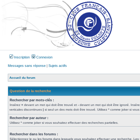
Inscription
Connexion
Messages sans réponse
|
Sujets actifs
Accueil du forum
Question de la recherche
Rechercher par mots-clés :
Insérez
+
devant un mot qui doit être trouvé et
-
devant un mot qui doit être ignoré. Insére
verticales discontinues
|
si seul un des mots doit être trouvé. Utilisez * comme joker si vous
Rechercher par auteur :
Utilisez * comme joker si vous souhaitez effectuer des recherches partielles.
Rechercher dans les forums :
Sélectionnez le ou les forums dans lesquels vous souhaitez effectuer une recherche. Les