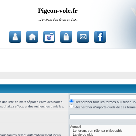
Pigeon-vole.fr
...L'univers des têtes en l'air...
z une liste de mots séparés entre des barres
Rechercher tous les termes ou utiliser 
 souhaitez effectuer des recherches partielles.
Rechercher n’importe quels de ces terme
 sous-forums seront automatiquement inclus