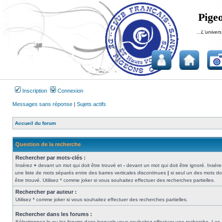
Pigeo
...L'univers
Inscription
Connexion
Messages sans réponse
|
Sujets actifs
Accueil du forum
Question de la recherche
Rechercher par mots-clés :
Insérez
+
devant un mot qui doit être trouvé et
-
devant un mot qui doit être ignoré. Insére
une liste de mots séparés entre des barres verticales discontinues
|
si seul un des mots do
être trouvé. Utilisez * comme joker si vous souhaitez effectuer des recherches partielles.
Rechercher par auteur :
Utilisez * comme joker si vous souhaitez effectuer des recherches partielles.
Rechercher dans les forums :
Sélectionnez le ou les forums dans lesquels vous souhaitez effectuer une recherche. Les