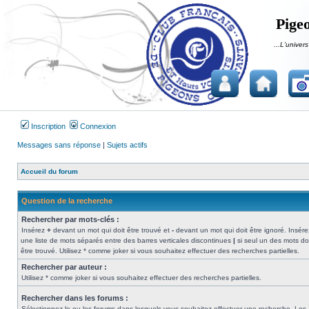
Pigeo
...L'univers
Inscription
Connexion
Messages sans réponse
|
Sujets actifs
Accueil du forum
Question de la recherche
Rechercher par mots-clés :
Insérez
+
devant un mot qui doit être trouvé et
-
devant un mot qui doit être ignoré. Insére
une liste de mots séparés entre des barres verticales discontinues
|
si seul un des mots do
être trouvé. Utilisez * comme joker si vous souhaitez effectuer des recherches partielles.
Rechercher par auteur :
Utilisez * comme joker si vous souhaitez effectuer des recherches partielles.
Rechercher dans les forums :
Sélectionnez le ou les forums dans lesquels vous souhaitez effectuer une recherche. Les