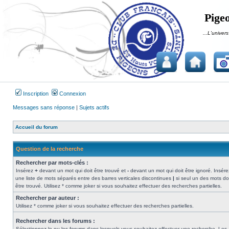
Pigeo
...L'univers
Inscription
Connexion
Messages sans réponse
|
Sujets actifs
Accueil du forum
Question de la recherche
Rechercher par mots-clés :
Insérez
+
devant un mot qui doit être trouvé et
-
devant un mot qui doit être ignoré. Insére
une liste de mots séparés entre des barres verticales discontinues
|
si seul un des mots do
être trouvé. Utilisez * comme joker si vous souhaitez effectuer des recherches partielles.
Rechercher par auteur :
Utilisez * comme joker si vous souhaitez effectuer des recherches partielles.
Rechercher dans les forums :
Sélectionnez le ou les forums dans lesquels vous souhaitez effectuer une recherche. Les