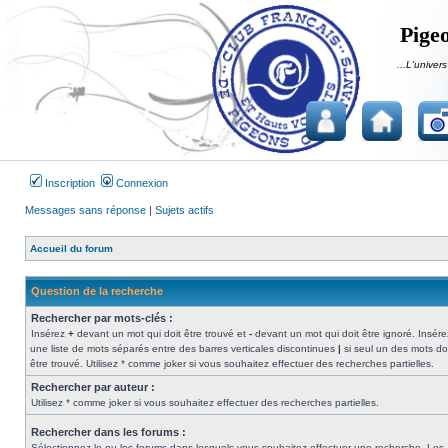
Pigeo
...L'univers
Inscription
Connexion
Messages sans réponse
|
Sujets actifs
Accueil du forum
Question de la recherche
Rechercher par mots-clés :
Insérez
+
devant un mot qui doit être trouvé et
-
devant un mot qui doit être ignoré. Insére
une liste de mots séparés entre des barres verticales discontinues
|
si seul un des mots do
être trouvé. Utilisez * comme joker si vous souhaitez effectuer des recherches partielles.
Rechercher par auteur :
Utilisez * comme joker si vous souhaitez effectuer des recherches partielles.
Rechercher dans les forums :
Sélectionnez le ou les forums dans lesquels vous souhaitez effectuer une recherche. Les