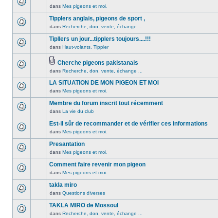
non
été
dans
Mes pigeons et moi.
Aucun
lu
publié
message
Tipplers anglais, pigeons de sport ,
n’a
dans
non
été
dans
Recherche, don, vente, échange ...
ce
Aucun
lu
publié
sujet.
message
Tipllers un jour...tipplers toujours....!!!
n’a
dans
non
été
dans
Haut-volants, Tippler
ce
Aucun
lu
publié
sujet.
message
n’a
dans
Cherche pigeons pakistanais
non
été
ce
Pièces
dans
Recherche, don, vente, échange ...
lu
Aucun
publié
sujet.
jointes
n’a
message
dans
LA SITUATION DE MON PIGEON ET MOI
été
non
ce
dans
Mes pigeons et moi.
publié
lu
Aucun
sujet.
dans
n’a
message
Membre du forum inscrit tout récemment
ce
été
non
dans
La vie du club
Aucun
sujet.
publié
lu
message
Est-il sûr de recommander et de vérifier ces informations
dans
n’a
non
ce
été
dans
Mes pigeons et moi.
Aucun
lu
sujet.
publié
message
Presantation
n’a
dans
non
été
dans
Mes pigeons et moi.
ce
Aucun
lu
publié
sujet.
message
Comment faire revenir mon pigeon
n’a
dans
non
été
dans
Mes pigeons et moi.
ce
Aucun
lu
publié
sujet.
message
takla miro
n’a
dans
non
été
dans
Questions diverses
ce
Aucun
lu
publié
sujet.
message
TAKLA MIRO de Mossoul
n’a
dans
non
été
dans
Recherche, don, vente, échange ...
ce
Aucun