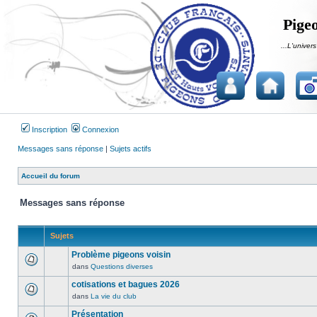
Pigeo
...L'univers
Inscription
Connexion
Messages sans réponse
|
Sujets actifs
Accueil du forum
Messages sans réponse
Sujets
Problème pigeons voisin
dans
Questions diverses
Aucun
message
cotisations et bagues 2026
non
dans
La vie du club
Aucun
lu
message
Présentation
n’a