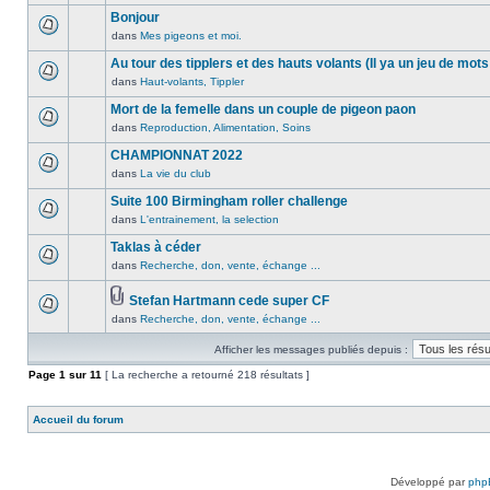
lu
publié
sujet.
message
Bonjour
n’a
dans
non
été
dans
Mes pigeons et moi.
ce
Aucun
lu
publié
sujet.
message
Au tour des tipplers et des hauts volants (Il ya un jeu de mots
n’a
dans
non
été
dans
Haut-volants, Tippler
ce
Aucun
lu
publié
sujet.
message
Mort de la femelle dans un couple de pigeon paon
n’a
dans
non
été
dans
Reproduction, Alimentation, Soins
ce
Aucun
lu
publié
sujet.
message
CHAMPIONNAT 2022
n’a
dans
non
été
dans
La vie du club
ce
Aucun
lu
publié
sujet.
message
Suite 100 Birmingham roller challenge
n’a
dans
non
été
dans
L'entrainement, la selection
ce
Aucun
lu
publié
sujet.
message
Taklas à céder
n’a
dans
non
été
dans
Recherche, don, vente, échange ...
ce
Aucun
lu
publié
sujet.
message
n’a
dans
Stefan Hartmann cede super CF
non
été
ce
Pièces
dans
Recherche, don, vente, échange ...
lu
Aucun
publié
sujet.
jointes
n’a
message
dans
Afficher les messages publiés depuis :
été
non
ce
publié
lu
Page
sujet.
1
sur
11
[ La recherche a retourné 218 résultats ]
dans
n’a
ce
été
Accueil du forum
sujet.
publié
dans
ce
sujet.
Développé par
php