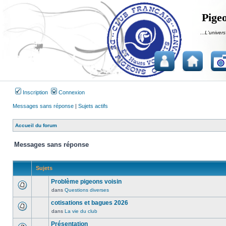
Pigeo
...L'univers
Inscription
Connexion
Messages sans réponse
|
Sujets actifs
Accueil du forum
Messages sans réponse
Sujets
Problème pigeons voisin
dans
Questions diverses
Aucun
message
cotisations et bagues 2026
non
dans
La vie du club
Aucun
lu
message
Présentation
n’a