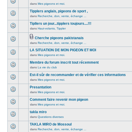
non
été
dans
Mes pigeons et moi.
Aucun
lu
publié
message
Tipplers anglais, pigeons de sport ,
n’a
dans
non
été
dans
Recherche, don, vente, échange ...
ce
Aucun
lu
publié
sujet.
message
Tipllers un jour...tipplers toujours....!!!
n’a
dans
non
été
dans
Haut-volants, Tippler
ce
Aucun
lu
publié
sujet.
message
n’a
dans
Cherche pigeons pakistanais
non
été
ce
Pièces
dans
Recherche, don, vente, échange ...
lu
Aucun
publié
sujet.
jointes
n’a
message
dans
LA SITUATION DE MON PIGEON ET MOI
été
non
ce
dans
Mes pigeons et moi.
publié
lu
Aucun
sujet.
dans
n’a
message
Membre du forum inscrit tout récemment
ce
été
non
dans
La vie du club
Aucun
sujet.
publié
lu
message
Est-il sûr de recommander et de vérifier ces informations
dans
n’a
non
ce
été
dans
Mes pigeons et moi.
Aucun
lu
sujet.
publié
message
Presantation
n’a
dans
non
été
dans
Mes pigeons et moi.
ce
Aucun
lu
publié
sujet.
message
Comment faire revenir mon pigeon
n’a
dans
non
été
dans
Mes pigeons et moi.
ce
Aucun
lu
publié
sujet.
message
takla miro
n’a
dans
non
été
dans
Questions diverses
ce
Aucun
lu
publié
sujet.
message
TAKLA MIRO de Mossoul
n’a
dans
non
été
dans
Recherche, don, vente, échange ...
ce
Aucun