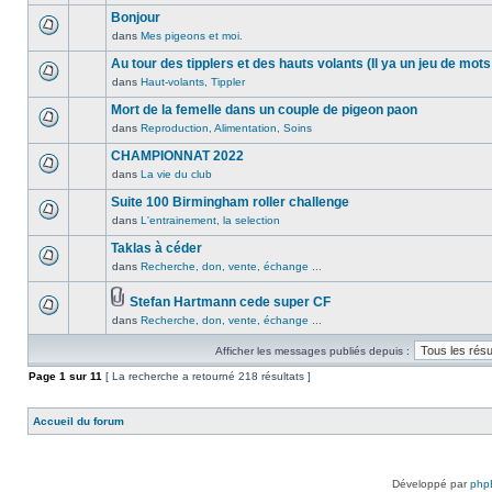
lu
publié
sujet.
message
Bonjour
n’a
dans
non
été
dans
Mes pigeons et moi.
ce
Aucun
lu
publié
sujet.
message
Au tour des tipplers et des hauts volants (Il ya un jeu de mots
n’a
dans
non
été
dans
Haut-volants, Tippler
ce
Aucun
lu
publié
sujet.
message
Mort de la femelle dans un couple de pigeon paon
n’a
dans
non
été
dans
Reproduction, Alimentation, Soins
ce
Aucun
lu
publié
sujet.
message
CHAMPIONNAT 2022
n’a
dans
non
été
dans
La vie du club
ce
Aucun
lu
publié
sujet.
message
Suite 100 Birmingham roller challenge
n’a
dans
non
été
dans
L'entrainement, la selection
ce
Aucun
lu
publié
sujet.
message
Taklas à céder
n’a
dans
non
été
dans
Recherche, don, vente, échange ...
ce
Aucun
lu
publié
sujet.
message
n’a
dans
Stefan Hartmann cede super CF
non
été
ce
Pièces
dans
Recherche, don, vente, échange ...
lu
Aucun
publié
sujet.
jointes
n’a
message
dans
Afficher les messages publiés depuis :
été
non
ce
publié
lu
Page
sujet.
1
sur
11
[ La recherche a retourné 218 résultats ]
dans
n’a
ce
été
Accueil du forum
sujet.
publié
dans
ce
sujet.
Développé par
php