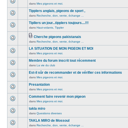
non
été
dans
Mes pigeons et moi.
Aucun
lu
publié
message
Tipplers anglais, pigeons de sport ,
n’a
dans
non
été
dans
Recherche, don, vente, échange ...
ce
Aucun
lu
publié
sujet.
message
Tipllers un jour...tipplers toujours....!!!
n’a
dans
non
été
dans
Haut-volants, Tippler
ce
Aucun
lu
publié
sujet.
message
n’a
dans
Cherche pigeons pakistanais
non
été
ce
Pièces
dans
Recherche, don, vente, échange ...
lu
Aucun
publié
sujet.
jointes
n’a
message
dans
LA SITUATION DE MON PIGEON ET MOI
été
non
ce
dans
Mes pigeons et moi.
publié
lu
Aucun
sujet.
dans
n’a
message
Membre du forum inscrit tout récemment
ce
été
non
dans
La vie du club
Aucun
sujet.
publié
lu
message
Est-il sûr de recommander et de vérifier ces informations
dans
n’a
non
ce
été
dans
Mes pigeons et moi.
Aucun
lu
sujet.
publié
message
Presantation
n’a
dans
non
été
dans
Mes pigeons et moi.
ce
Aucun
lu
publié
sujet.
message
Comment faire revenir mon pigeon
n’a
dans
non
été
dans
Mes pigeons et moi.
ce
Aucun
lu
publié
sujet.
message
takla miro
n’a
dans
non
été
dans
Questions diverses
ce
Aucun
lu
publié
sujet.
message
TAKLA MIRO de Mossoul
n’a
dans
non
été
dans
Recherche, don, vente, échange ...
ce
Aucun