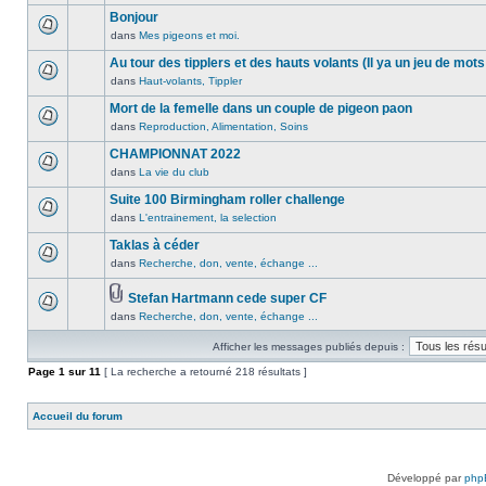
lu
publié
sujet.
message
Bonjour
n’a
dans
non
été
dans
Mes pigeons et moi.
ce
Aucun
lu
publié
sujet.
message
Au tour des tipplers et des hauts volants (Il ya un jeu de mots
n’a
dans
non
été
dans
Haut-volants, Tippler
ce
Aucun
lu
publié
sujet.
message
Mort de la femelle dans un couple de pigeon paon
n’a
dans
non
été
dans
Reproduction, Alimentation, Soins
ce
Aucun
lu
publié
sujet.
message
CHAMPIONNAT 2022
n’a
dans
non
été
dans
La vie du club
ce
Aucun
lu
publié
sujet.
message
Suite 100 Birmingham roller challenge
n’a
dans
non
été
dans
L'entrainement, la selection
ce
Aucun
lu
publié
sujet.
message
Taklas à céder
n’a
dans
non
été
dans
Recherche, don, vente, échange ...
ce
Aucun
lu
publié
sujet.
message
n’a
dans
Stefan Hartmann cede super CF
non
été
ce
Pièces
dans
Recherche, don, vente, échange ...
lu
Aucun
publié
sujet.
jointes
n’a
message
dans
Afficher les messages publiés depuis :
été
non
ce
publié
lu
Page
sujet.
1
sur
11
[ La recherche a retourné 218 résultats ]
dans
n’a
ce
été
Accueil du forum
sujet.
publié
dans
ce
sujet.
Développé par
php