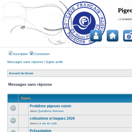
Pigeo
...L'univers
Inscription
Connexion
Messages sans réponse
|
Sujets actifs
Accueil du forum
Messages sans réponse
Sujets
Problème pigeons voisin
dans
Questions diverses
Aucun
message
cotisations et bagues 2026
non
dans
La vie du club
Aucun
lu
message
Présentation
n’a