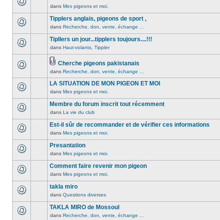
non
été
dans
Mes pigeons et moi.
Aucun
lu
publié
message
Tipplers anglais, pigeons de sport ,
n’a
dans
non
été
dans
Recherche, don, vente, échange ...
ce
Aucun
lu
publié
sujet.
message
Tipllers un jour...tipplers toujours....!!!
n’a
dans
non
été
dans
Haut-volants, Tippler
ce
Aucun
lu
publié
sujet.
message
n’a
dans
Cherche pigeons pakistanais
non
été
ce
Pièces
dans
Recherche, don, vente, échange ...
lu
Aucun
publié
sujet.
jointes
n’a
message
dans
LA SITUATION DE MON PIGEON ET MOI
été
non
ce
dans
Mes pigeons et moi.
publié
lu
Aucun
sujet.
dans
n’a
message
Membre du forum inscrit tout récemment
ce
été
non
dans
La vie du club
Aucun
sujet.
publié
lu
message
Est-il sûr de recommander et de vérifier ces informations
dans
n’a
non
ce
été
dans
Mes pigeons et moi.
Aucun
lu
sujet.
publié
message
Presantation
n’a
dans
non
été
dans
Mes pigeons et moi.
ce
Aucun
lu
publié
sujet.
message
Comment faire revenir mon pigeon
n’a
dans
non
été
dans
Mes pigeons et moi.
ce
Aucun
lu
publié
sujet.
message
takla miro
n’a
dans
non
été
dans
Questions diverses
ce
Aucun
lu
publié
sujet.
message
TAKLA MIRO de Mossoul
n’a
dans
non
été
dans
Recherche, don, vente, échange ...
ce
Aucun