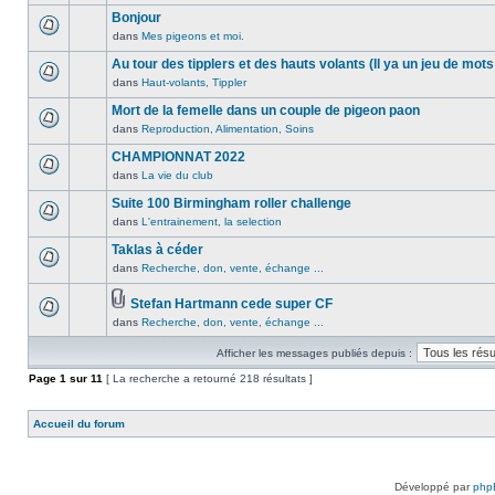
lu
publié
sujet.
message
Bonjour
n’a
dans
non
été
dans
Mes pigeons et moi.
ce
Aucun
lu
publié
sujet.
message
Au tour des tipplers et des hauts volants (Il ya un jeu de mots
n’a
dans
non
été
dans
Haut-volants, Tippler
ce
Aucun
lu
publié
sujet.
message
Mort de la femelle dans un couple de pigeon paon
n’a
dans
non
été
dans
Reproduction, Alimentation, Soins
ce
Aucun
lu
publié
sujet.
message
CHAMPIONNAT 2022
n’a
dans
non
été
dans
La vie du club
ce
Aucun
lu
publié
sujet.
message
Suite 100 Birmingham roller challenge
n’a
dans
non
été
dans
L'entrainement, la selection
ce
Aucun
lu
publié
sujet.
message
Taklas à céder
n’a
dans
non
été
dans
Recherche, don, vente, échange ...
ce
Aucun
lu
publié
sujet.
message
n’a
dans
Stefan Hartmann cede super CF
non
été
ce
Pièces
dans
Recherche, don, vente, échange ...
lu
Aucun
publié
sujet.
jointes
n’a
message
dans
Afficher les messages publiés depuis :
été
non
ce
publié
lu
Page
sujet.
1
sur
11
[ La recherche a retourné 218 résultats ]
dans
n’a
ce
été
Accueil du forum
sujet.
publié
dans
ce
sujet.
Développé par
php