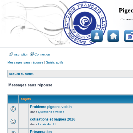
Pigeo
...L'univers
Inscription
Connexion
Messages sans réponse
|
Sujets actifs
Accueil du forum
Messages sans réponse
Sujets
Problème pigeons voisin
dans
Questions diverses
Aucun
message
cotisations et bagues 2026
non
dans
La vie du club
Aucun
lu
message
Présentation
n’a