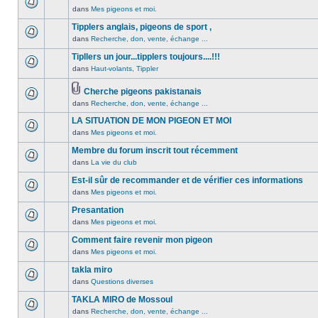
non
été
dans
Mes pigeons et moi.
Aucun
lu
publié
message
Tipplers anglais, pigeons de sport ,
n’a
dans
non
été
dans
Recherche, don, vente, échange ...
ce
Aucun
lu
publié
sujet.
message
Tipllers un jour...tipplers toujours....!!!
n’a
dans
non
été
dans
Haut-volants, Tippler
ce
Aucun
lu
publié
sujet.
message
n’a
dans
Cherche pigeons pakistanais
non
été
ce
Pièces
dans
Recherche, don, vente, échange ...
lu
Aucun
publié
sujet.
jointes
n’a
message
dans
LA SITUATION DE MON PIGEON ET MOI
été
non
ce
dans
Mes pigeons et moi.
publié
lu
Aucun
sujet.
dans
n’a
message
Membre du forum inscrit tout récemment
ce
été
non
dans
La vie du club
Aucun
sujet.
publié
lu
message
Est-il sûr de recommander et de vérifier ces informations
dans
n’a
non
ce
été
dans
Mes pigeons et moi.
Aucun
lu
sujet.
publié
message
Presantation
n’a
dans
non
été
dans
Mes pigeons et moi.
ce
Aucun
lu
publié
sujet.
message
Comment faire revenir mon pigeon
n’a
dans
non
été
dans
Mes pigeons et moi.
ce
Aucun
lu
publié
sujet.
message
takla miro
n’a
dans
non
été
dans
Questions diverses
ce
Aucun
lu
publié
sujet.
message
TAKLA MIRO de Mossoul
n’a
dans
non
été
dans
Recherche, don, vente, échange ...
ce
Aucun