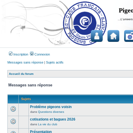
Pigeo
...L'univers
Inscription
Connexion
Messages sans réponse
|
Sujets actifs
Accueil du forum
Messages sans réponse
Sujets
Problème pigeons voisin
dans
Questions diverses
Aucun
message
cotisations et bagues 2026
non
dans
La vie du club
Aucun
lu
message
Présentation
n’a