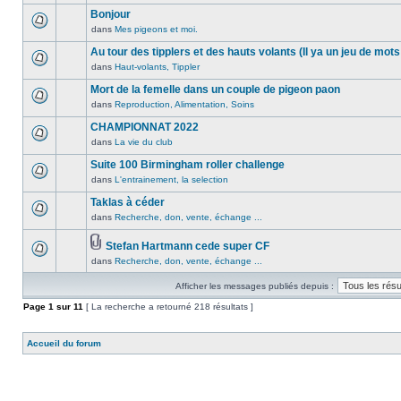
lu
publié
sujet.
message
Bonjour
n’a
dans
non
été
dans
Mes pigeons et moi.
ce
Aucun
lu
publié
sujet.
message
Au tour des tipplers et des hauts volants (Il ya un jeu de mots
n’a
dans
non
été
dans
Haut-volants, Tippler
ce
Aucun
lu
publié
sujet.
message
Mort de la femelle dans un couple de pigeon paon
n’a
dans
non
été
dans
Reproduction, Alimentation, Soins
ce
Aucun
lu
publié
sujet.
message
CHAMPIONNAT 2022
n’a
dans
non
été
dans
La vie du club
ce
Aucun
lu
publié
sujet.
message
Suite 100 Birmingham roller challenge
n’a
dans
non
été
dans
L'entrainement, la selection
ce
Aucun
lu
publié
sujet.
message
Taklas à céder
n’a
dans
non
été
dans
Recherche, don, vente, échange ...
ce
Aucun
lu
publié
sujet.
message
n’a
dans
Stefan Hartmann cede super CF
non
été
ce
Pièces
dans
Recherche, don, vente, échange ...
lu
Aucun
publié
sujet.
jointes
n’a
message
dans
Afficher les messages publiés depuis :
été
non
ce
publié
lu
Page
sujet.
1
sur
11
[ La recherche a retourné 218 résultats ]
dans
n’a
ce
été
Accueil du forum
sujet.
publié
dans
ce
sujet.