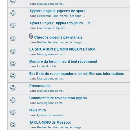
non
été
dans
Mes pigeons et moi.
Aucun
lu
publié
message
Tipplers anglais, pigeons de sport ,
n’a
dans
non
été
dans
Recherche, don, vente, échange ...
ce
Aucun
lu
publié
sujet.
message
Tipllers un jour...tipplers toujours....!!!
n’a
dans
non
été
dans
Haut-volants, Tippler
ce
Aucun
lu
publié
sujet.
message
n’a
dans
Cherche pigeons pakistanais
non
été
ce
Pièces
dans
Recherche, don, vente, échange ...
lu
Aucun
publié
sujet.
jointes
n’a
message
dans
LA SITUATION DE MON PIGEON ET MOI
été
non
ce
dans
Mes pigeons et moi.
publié
lu
Aucun
sujet.
dans
n’a
message
Membre du forum inscrit tout récemment
ce
été
non
dans
La vie du club
Aucun
sujet.
publié
lu
message
Est-il sûr de recommander et de vérifier ces informations
dans
n’a
non
ce
été
dans
Mes pigeons et moi.
Aucun
lu
sujet.
publié
message
Presantation
n’a
dans
non
été
dans
Mes pigeons et moi.
ce
Aucun
lu
publié
sujet.
message
Comment faire revenir mon pigeon
n’a
dans
non
été
dans
Mes pigeons et moi.
ce
Aucun
lu
publié
sujet.
message
takla miro
n’a
dans
non
été
dans
Questions diverses
ce
Aucun
lu
publié
sujet.
message
TAKLA MIRO de Mossoul
n’a
dans
non
été
dans
Recherche, don, vente, échange ...
ce
Aucun