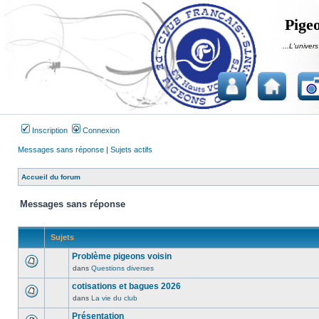
Pigeo
...L'univers
Inscription
Connexion
Messages sans réponse
|
Sujets actifs
Accueil du forum
Messages sans réponse
Sujets
Problème pigeons voisin
dans
Questions diverses
Aucun
message
cotisations et bagues 2026
non
dans
La vie du club
Aucun
lu
message
Présentation
n’a