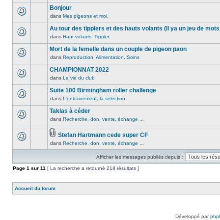
lu
publié
sujet.
message
Bonjour
n’a
dans
non
été
dans
Mes pigeons et moi.
ce
Aucun
lu
publié
sujet.
message
Au tour des tipplers et des hauts volants (Il ya un jeu de mots
n’a
dans
non
été
dans
Haut-volants, Tippler
ce
Aucun
lu
publié
sujet.
message
Mort de la femelle dans un couple de pigeon paon
n’a
dans
non
été
dans
Reproduction, Alimentation, Soins
ce
Aucun
lu
publié
sujet.
message
CHAMPIONNAT 2022
n’a
dans
non
été
dans
La vie du club
ce
Aucun
lu
publié
sujet.
message
Suite 100 Birmingham roller challenge
n’a
dans
non
été
dans
L'entrainement, la selection
ce
Aucun
lu
publié
sujet.
message
Taklas à céder
n’a
dans
non
été
dans
Recherche, don, vente, échange ...
ce
Aucun
lu
publié
sujet.
message
n’a
dans
Stefan Hartmann cede super CF
non
été
ce
Pièces
dans
Recherche, don, vente, échange ...
lu
Aucun
publié
sujet.
jointes
n’a
message
dans
Afficher les messages publiés depuis :
été
non
ce
publié
lu
Page
sujet.
1
sur
11
[ La recherche a retourné 218 résultats ]
dans
n’a
ce
été
Accueil du forum
sujet.
publié
dans
ce
sujet.
Développé par
php